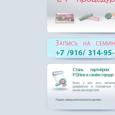
Стань партнёром 
P.Shine в своём городе
Всем, у кого есть желание
развиваться и становиться 
рынка spa-индустрии
Подать заявку регионального дилера