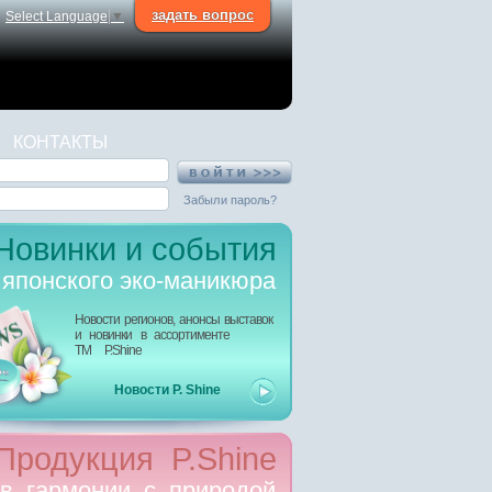
задать вопрос
Select Language
▼
КОНТАКТЫ
Забыли пароль?
Новинки и события
японского эко-маникюра
Новости регионов, анонсы выставок
и новинки в ассортименте
ТМ P.Shine
Новости P. Shine
Продукция P.Shine
в гармонии с природой