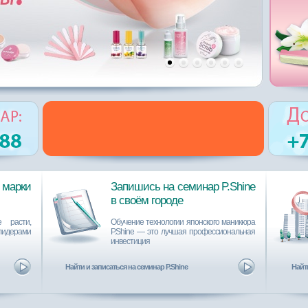
марки
Запишись на семинар P.Shine
в своём городе
 расти,
Обучение технологии японского маникюра
лидерами
P.Shine ― это лучшая профессиональная
инвестиция
Найти и записаться на семинар P.Shine
Найти