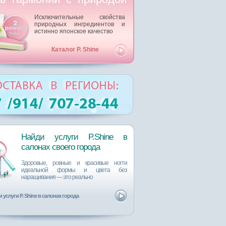
Исключительные свойства
природных ингредиентов и
истинно японское качество
Каталог P. Shine
Найди услуги P.Shine в
салонах cвоего города
Здоровые, ровные и красивые ногти
идеальной формы и цвета без
наращивания ― это реально
 услуги P. Shine в салонах города