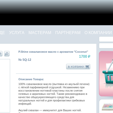
ДЕ
УСЛУГА
МАСТЕРАМ
ПАРТНЕРАМ
О КОМПАНИИ
P.Shine сквалановое масло с ароматом "Coconut"
1700
₽
№ SQ-12
Описание Товара:
100% сквалановое масло (вытяжка из акульей печени)
с лёгкой парфюмерной отдушкой. Незаменимо при
восстановлении ногтевой пластины после снятия
гелевых и акриловых ногтей. Также рекомендовано в
качестве общеукрепляющего средства для
натуральных ногтей и для профилактики грибковых
инфекций.
Акулий сквалан — иммунитет для Ваших ногтей.