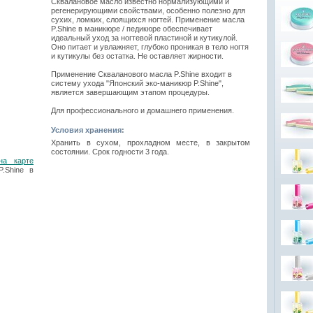
Сквалановое масло известно нормализующими и
регенерирующими свойствами, особенно полезно для
сухих, ломких, слоящихся ногтей. Применение масла
P.Shine в маникюре / педикюре обеспечивает
идеальный уход за ногтевой пластиной и кутикулой.
Оно питает и увлажняет, глубоко проникая в тело ногтя
и кутикулы без остатка. Не оставляет жирности.
Применение Скваланового масла P.Shine входит в
систему ухода "Японский эко-маникюр P.Shine",
является завершающим этапом процедуры.
Для профессионального и домашнего применения.
Условия хранения:
Хранить в сухом, прохладном месте, в закрытом
состоянии. Срок годности 3 года.
на карте
.Shine в