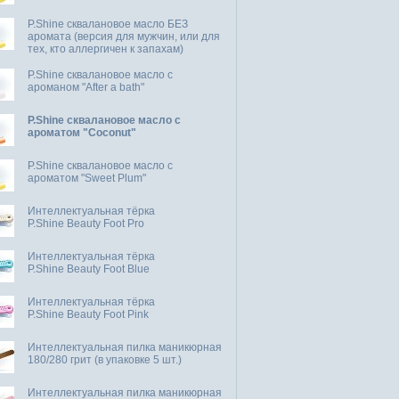
P.Shine сквалановое масло БЕЗ
аромата (версия для мужчин, или для
тех, кто аллергичен к запахам)
P.Shine сквалановое масло с
ароманом "After a bath"
P.Shine сквалановое масло с
ароматом "Coconut"
P.Shine сквалановое масло с
ароматом "Sweet Plum"
Интеллектуальная тёрка
P.Shine Beauty Foot Pro
Интеллектуальная тёрка
P.Shine Beauty Foot Blue
Интеллектуальная тёрка
P.Shine Beauty Foot Pink
Интеллектуальная пилка маникюрная
180/280 грит (в упаковке 5 шт.)
Интеллектуальная пилка маникюрная