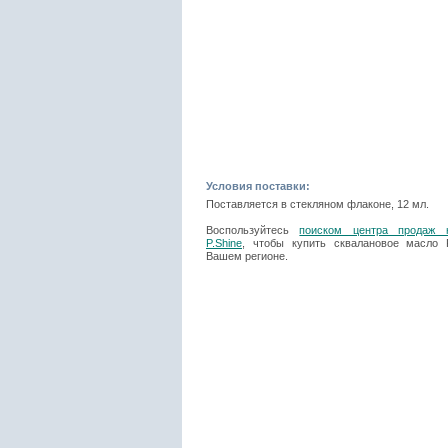
Условия поставки:
Поставляется в стекляном флаконе, 12 мл.
Воспользуйтесь
поиском центра продаж 
P.Shine
, чтобы купить сквалановое масло P
Вашем регионе.