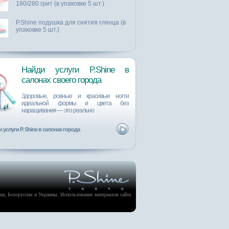
180/280 грит (в упаковке 5 шт.)
P.Shine подушка для снятия глянца (в
упаковке 5 шт.)
Найди услуги P.Shine в
салонах cвоего города
Здоровые, ровные и красивые ногти
идеальной формы и цвета без
наращивания ― это реально
 услуги P. Shine в салонах города
а, Белоруссии и Украины. Использование материалов сайта