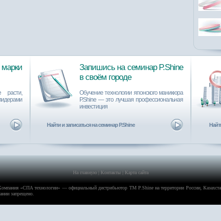
марки
Запишись на семинар P.Shine
в своём городе
 расти,
Обучение технологии японского маникюра
лидерами
P.Shine ― это лучшая профессиональная
инвестиция
Найти и записаться на семинар P.Shine
Найти
На главную
|
Контакты
|
Карта сайта
Компания «
СПА технологии
» — официальный дистрибьютор ТМ P.Shine на территории России, Казахстан
пании запрещено.