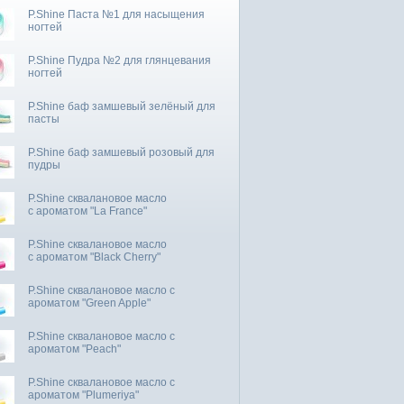
P.Shine Паста №1 для насыщения
ногтей
P.Shine Пудра №2 для глянцевания
ногтей
P.Shine баф замшевый зелёный для
пасты
P.Shine баф замшевый розовый для
пудры
P.Shine сквалановое масло
с ароматом "La France"
P.Shine сквалановое масло
с ароматом "Black Cherry"
P.Shine сквалановое масло с
ароматом "Green Apple"
P.Shine сквалановое масло с
ароматом "Peach"
P.Shine сквалановое масло с
ароматом "Plumeriya"